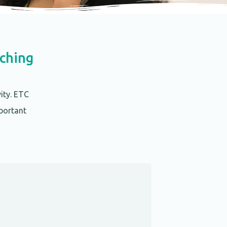
aching
ity. ETC
mportant