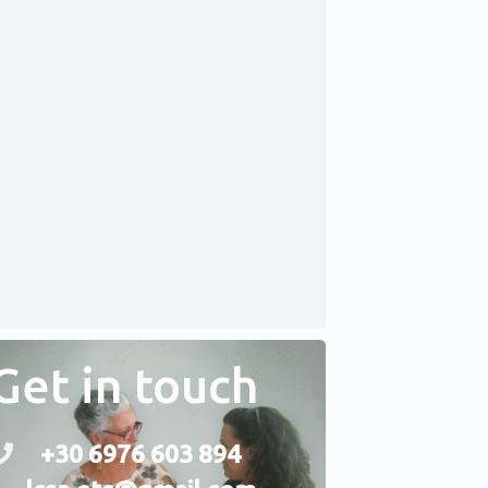
te personalised appointments on
age & Pronunciation Brush-ups,
ing Techniques/Suggestions,
School Management Tips.
Get in touch
+30 6976 603 894